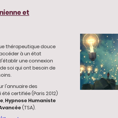
nienne et
que thérapeutique douce
'accéder à un état
d'établir une connexion
de soi qui ont besoin de
oins.
r l'annuaire des
 été certifiée (Paris 2012)
ne
,
Hypnose Humaniste
 Avancée
(TSA).