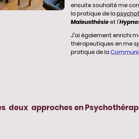
ensuite souhaité me con
la pratique de la
psychot
Maïeusthésie
et l'
Hypno
J'ai également enrichi
thérapeutiques en me sp
pratique
de la
Communica
s deux approches en Psychothérapi