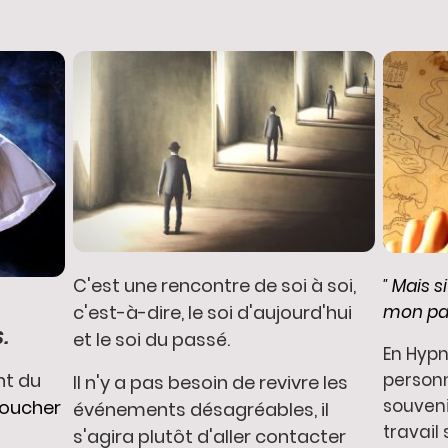
C'est une rencontre de soi à soi,
Mais s
"
mon pas
c'est-à-dire, le soi d'aujourd'hui
.
et le soi du passé.
En Hypn
personn
nt du
Il n'y a pas besoin de revivre les
souveni
coucher
événements désagréables, il
travail 
s'agira plutôt d'aller contacter