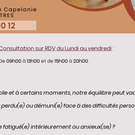
Consultation sur RDV
du Lundi au vendredi
:
De
09h00
à
13h00
et de
15h00
à
20h00
.
cile et à certains moments, notre équilibre peut vacil
ir perdu(e) ou démuni(e) face à des difficultés pers
 fatigué(e) intérieurement ou anxieux(se) ?