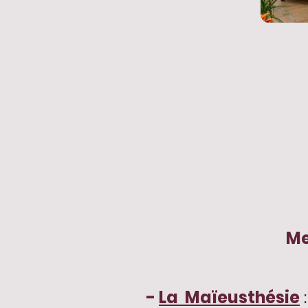
Me
-
La Maïeusthésie
: