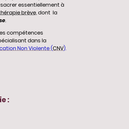
sacrer essentiellement à
hérapie brève,
dont la
se
.
 mes compétences
écialisant dans la
tion Non Violente (
CNV
)
.
e :